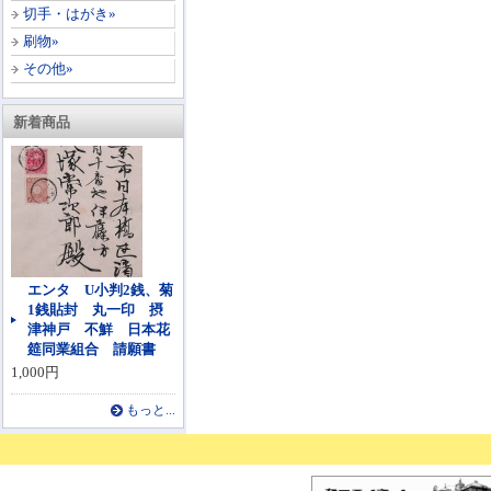
切手・はがき»
刷物»
その他»
新着商品
エンタ U小判2銭、菊
1銭貼封 丸一印 摂
津神戸 不鮮 日本花
筵同業組合 請願書
1,000円
もっと...