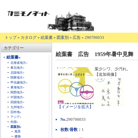
トップ
»
カタログ
»
絵葉書
»
図案別
»
広告
»
290706033
【商
カテゴリー
品
絵葉書 広告 1959年暑中見
の
絵葉書»
説
北海道地方»
明】
東北地方»
葉少シワ、少汚れ。
北陸地方»
【追加画像】
関東地方»
甲信越地方»
東海地方»
関西地方»
中国地方»
四国地方»
【イメージを拡大】
九州地方»
旧外地»
アジア»
No.
290706033
外国»
図案別»
枚数/冊数：
1
風景
建物