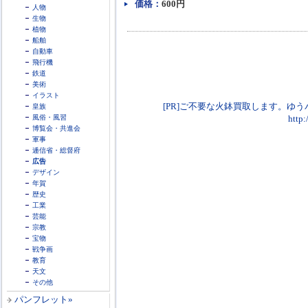
価格：
600円
人物
生物
植物
船舶
自動車
飛行機
鉄道
美術
イラスト
[PR]ご不要な火鉢買取します。ゆ
皇族
風俗・風習
http
博覧会・共進会
軍事
逓信省・総督府
広告
デザイン
年賀
歴史
工業
芸能
宗教
宝物
戦争画
教育
天文
その他
パンフレット»