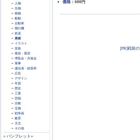
価格：
600円
人物
生物
植物
船舶
自動車
飛行機
鉄道
美術
イラスト
[PR]戦前
皇族
風俗・風習
博覧会・共進会
軍事
逓信省・総督府
広告
デザイン
年賀
歴史
工業
芸能
宗教
宝物
戦争画
教育
天文
その他
パンフレット»