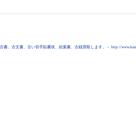
の古書、古文書、古い切手貼書状、絵葉書、古銭買取します。－ http://www.kamimo