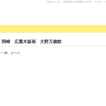
明治から大正、戦前昭和の絵葉書や古切手、その他、古
 岡崎 広重木版画 大野万歳館
ナー跡、少ヘゲ。