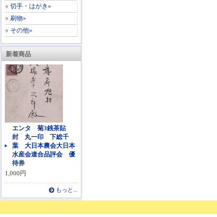
切手・はがき»
刷物»
その他»
新着商品
エンタ 菊3銭茶貼
封 丸一印 下総千
葉 大日本農会大日本
水産会連合品評会 優
待券
1,000円
もっと...