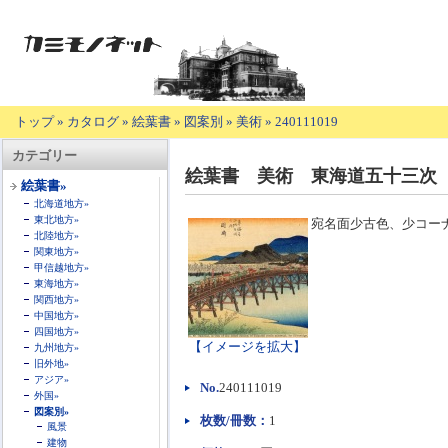
トップ
»
カタログ
»
絵葉書
»
図案別
»
美術
»
240111019
【商
カテゴリー
品
絵葉書 美術 東海道五十三次
の
絵葉書»
説
北海道地方»
明】
東北地方»
宛名面少古色、少コー
北陸地方»
関東地方»
甲信越地方»
東海地方»
関西地方»
中国地方»
四国地方»
【イメージを拡大】
九州地方»
旧外地»
アジア»
No.
240111019
外国»
図案別»
枚数/冊数：
1
風景
建物