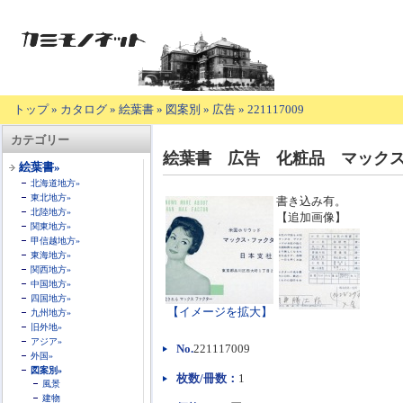
トップ
»
カタログ
»
絵葉書
»
図案別
»
広告
»
221117009
【商
カテゴリー
品
絵葉書 広告 化粧品 マック
の
絵葉書»
説
北海道地方»
明】
東北地方»
書き込み有。
北陸地方»
【追加画像】
関東地方»
甲信越地方»
東海地方»
関西地方»
中国地方»
四国地方»
【イメージを拡大】
九州地方»
旧外地»
アジア»
No.
221117009
外国»
図案別»
枚数/冊数：
1
風景
建物