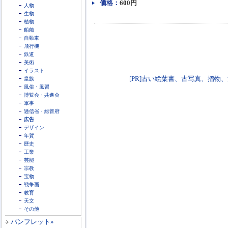
価格：
600円
人物
生物
植物
船舶
自動車
飛行機
鉄道
美術
イラスト
[PR]古い絵葉書、古写真、摺物、浮世絵買
皇族
風俗・風習
博覧会・共進会
軍事
逓信省・総督府
広告
デザイン
年賀
歴史
工業
芸能
宗教
宝物
戦争画
教育
天文
その他
パンフレット»