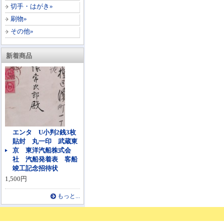
切手・はがき»
刷物»
その他»
新着商品
エンタ U小判2銭3枚
貼封 丸一印 武蔵東
京 東洋汽船株式会
社 汽船発着表 客船
竣工記念招待状
1,500円
もっと...