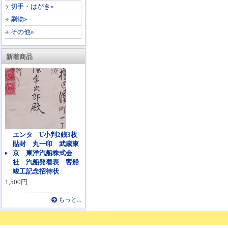
切手・はがき»
刷物»
その他»
新着商品
エンタ U小判2銭3枚
貼封 丸一印 武蔵東
京 東洋汽船株式会
社 汽船発着表 客船
竣工記念招待状
1,500円
もっと...