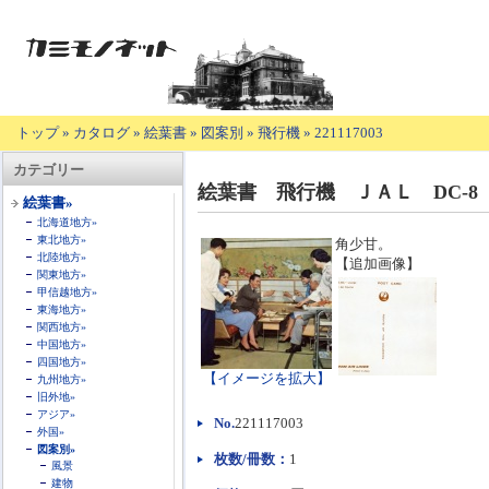
トップ
»
カタログ
»
絵葉書
»
図案別
»
飛行機
»
221117003
【商
カテゴリー
品
絵葉書 飛行機 ＪＡＬ DC-
の
絵葉書»
説
北海道地方»
明】
東北地方»
角少甘。
北陸地方»
【追加画像】
関東地方»
甲信越地方»
東海地方»
関西地方»
中国地方»
四国地方»
【イメージを拡大】
九州地方»
旧外地»
アジア»
No.
221117003
外国»
図案別»
枚数/冊数：
1
風景
建物