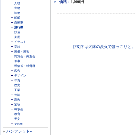
価格：
1,000円
人物
生物
植物
船舶
自動車
飛行機
鉄道
美術
イラスト
[PR]冬は火鉢の炭火でほっこりと。各種火鉢
皇族
風俗・風習
博覧会・共進会
軍事
逓信省・総督府
広告
デザイン
年賀
歴史
工業
芸能
宗教
宝物
戦争画
教育
天文
その他
パンフレット»