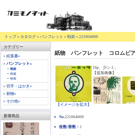
トップ
»
カタログ
»
パンフレット
»
戦前
»
221004009
【商
カテゴリー
品
紙物 パンフレット コロムビア
の
絵葉書»
説
パンフレット»
明】
16p、少シミ。
戦前
【追加画像】
戦後
映画
切手・はがき»
刷物»
その他»
【イメージを拡大】
新着商品
No.
221004009
枚数/冊数：
1