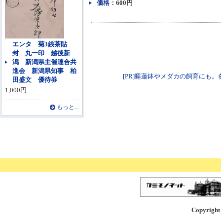
価格：
600円
エンタ 菊3銭茶貼
封 丸一印 越後新
潟 新潟県主催連合共
進会 新潟県知事 柏
[PR]睡蓮鉢やメダカの飼育にも。各種火鉢
田盛文 優待券
1,000円
もっと...
Copyright