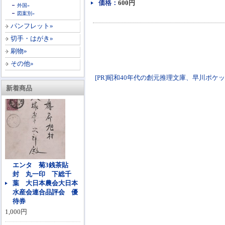
価格：
600円
外国»
図案別»
パンフレット»
切手・はがき»
刷物»
その他»
[PR]昭和40年代の創元推理文庫、早川ポケットミステ
新着商品
エンタ 菊3銭茶貼
封 丸一印 下総千
葉 大日本農会大日本
水産会連合品評会 優
待券
1,000円