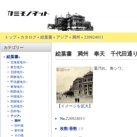
トップ
»
カタログ
»
絵葉書
»
アジア
»
満州
»
220924011
【商
カテゴリー
品
絵葉書 満州 奉天 千代田通
の
絵葉書»
説
北海道地方»
明】
東北地方»
葉汚れ、角シワ。
北陸地方»
関東地方»
甲信越地方»
東海地方»
関西地方»
中国地方»
四国地方»
【イメージを拡大】
九州地方»
旧外地»
アジア»
No.
220924011
満州
旧中国
枚数/冊数：
1
新中国
その他