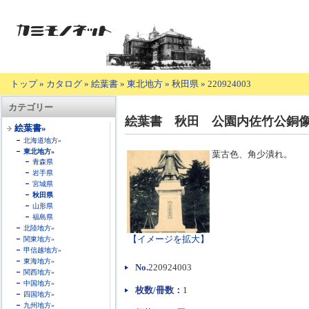
トップ
»
カタログ
»
絵葉書
»
東北地方
»
秋田県
»
220924003
【商
カテゴリー
品
絵葉書 秋田 公園内佐竹公銅
の
絵葉書»
説
北海道地方»
明】
東北地方»
葉古色、角少潰れ。
青森県
岩手県
宮城県
秋田県
山形県
福島県
北陸地方»
【イメージを拡大】
関東地方»
甲信越地方»
東海地方»
No.
220924003
関西地方»
中国地方»
枚数/冊数：
1
四国地方»
九州地方»