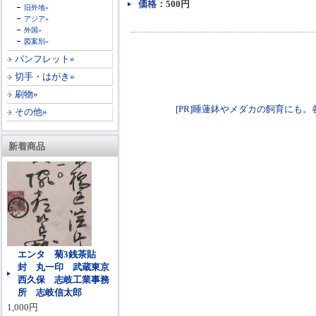
価格：
500円
旧外地»
アジア»
外国»
図案別»
パンフレット»
切手・はがき»
刷物»
[PR]睡蓮鉢やメダカの飼育にも。各種火鉢
その他»
新着商品
エンタ 菊3銭茶貼
封 丸一印 武蔵東京
西久保 志岐工業事務
所 志岐信太郎
1,000円