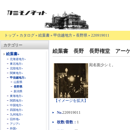
トップ
»
カタログ
»
絵葉書
»
甲信越地方
»
長野県
»
220919011
【商
カテゴリー
品
絵葉書 長野 長野権堂 アー
の
絵葉書»
説
北海道地方»
明】
東北地方»
宛名面少シミ。
北陸地方»
関東地方»
甲信越地方»
山梨県
長野県
新潟県
東海地方»
【イメージを拡大】
関西地方»
中国地方»
四国地方»
No.
220919011
九州地方»
旧外地»
枚数/冊数：
1
アジア»
外国»