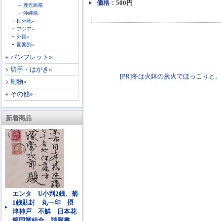
価格：
500円
鹿児島県
沖縄県
旧外地»
アジア»
外国»
図案別»
パンフレット»
切手・はがき»
[PR]冬は火鉢の炭火でほっこりと。各種火鉢
刷物»
その他»
新着商品
エンタ U小判2銭、菊
1銭貼封 丸一印 摂
津神戸 不鮮 日本花
筵同業組合 請願書