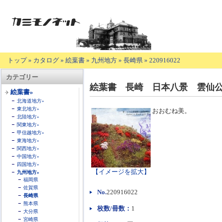
トップ
»
カタログ
»
絵葉書
»
九州地方
»
長崎県
»
220916022
【商
カテゴリー
品
絵葉書 長崎 日本八景 雲仙
の
絵葉書»
説
北海道地方»
明】
東北地方»
おおむね美。
北陸地方»
関東地方»
甲信越地方»
東海地方»
関西地方»
中国地方»
四国地方»
【イメージを拡大】
九州地方»
福岡県
佐賀県
No.
220916022
長崎県
熊本県
枚数/冊数：
1
大分県
宮崎県