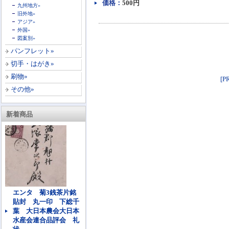
価格：
500円
九州地方»
旧外地»
アジア»
外国»
図案別»
パンフレット»
切手・はがき»
刷物»
[
その他»
新着商品
エンタ 菊3銭茶片銘
貼封 丸一印 下総千
葉 大日本農会大日本
水産会連合品評会 礼