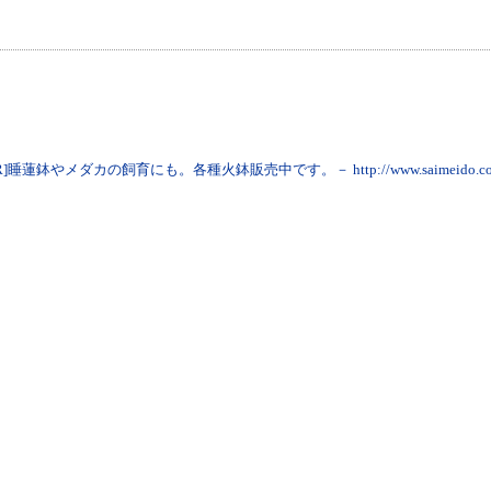
PR]睡蓮鉢やメダカの飼育にも。各種火鉢販売中です。－ http://www.saimeido.co