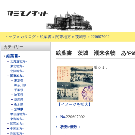
トップ
»
カタログ
»
絵葉書
»
関東地方
»
茨城県
»
220607002
【商
カテゴリー
品
絵葉書 茨城 潮来名物 あや
の
絵葉書»
説
北海道地方»
明】
東北地方»
葉シミ。
北陸地方»
関東地方»
東京都
神奈川県
千葉県
埼玉県
群馬県
【イメージを拡大】
栃木県
茨城県
甲信越地方»
No.
220607002
東海地方»
関西地方»
枚数/冊数：
1
中国地方»
四国地方»