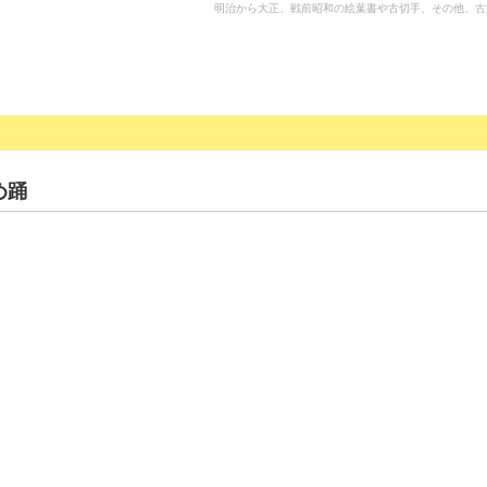
明治から大正、戦前昭和の絵葉書や古切手、その他、古
め踊