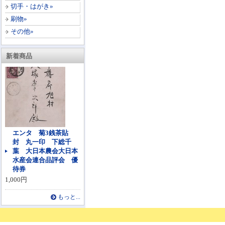
切手・はがき»
刷物»
その他»
新着商品
エンタ 菊3銭茶貼
封 丸一印 下総千
葉 大日本農会大日本
水産会連合品評会 優
待券
1,000円
もっと...