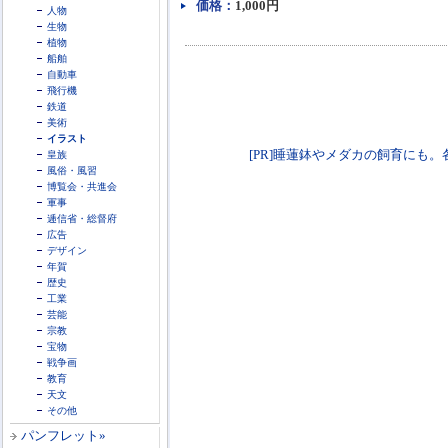
価格：
1,000円
人物
生物
植物
船舶
自動車
飛行機
鉄道
美術
イラスト
[PR]睡蓮鉢やメダカの飼育にも。各種火鉢
皇族
風俗・風習
博覧会・共進会
軍事
逓信省・総督府
広告
デザイン
年賀
歴史
工業
芸能
宗教
宝物
戦争画
教育
天文
その他
パンフレット»