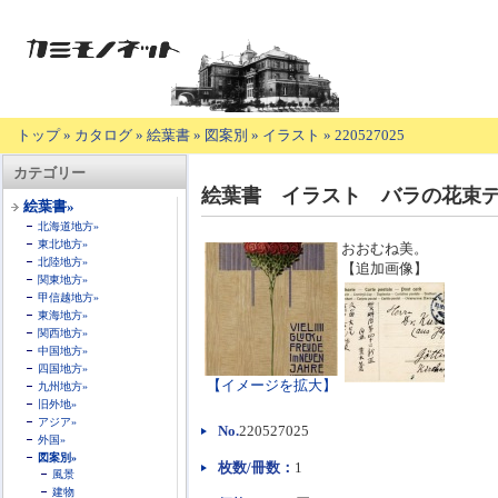
トップ
»
カタログ
»
絵葉書
»
図案別
»
イラスト
»
220527025
【商
カテゴリー
品
絵葉書 イラスト バラの花束
の
絵葉書»
説
北海道地方»
明】
東北地方»
おおむね美。
北陸地方»
【追加画像】
関東地方»
甲信越地方»
東海地方»
関西地方»
中国地方»
四国地方»
【イメージを拡大】
九州地方»
旧外地»
アジア»
No.
220527025
外国»
図案別»
枚数/冊数：
1
風景
建物