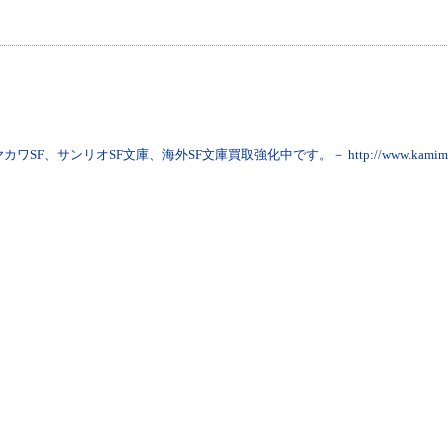
ヤカワSF、サンリオSF文庫、海外SF文庫買取強化中です。－ http://www.kamimon