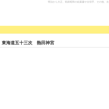
明治から大正、戦前昭和の絵葉書や古切手、その他、古
 東海道五十三次 熱田神宮