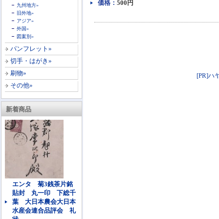
価格：
500円
九州地方»
旧外地»
アジア»
外国»
図案別»
パンフレット»
切手・はがき»
刷物»
[PR]ハ
その他»
新着商品
エンタ 菊3銭茶片銘
貼封 丸一印 下総千
葉 大日本農会大日本
水産会連合品評会 礼