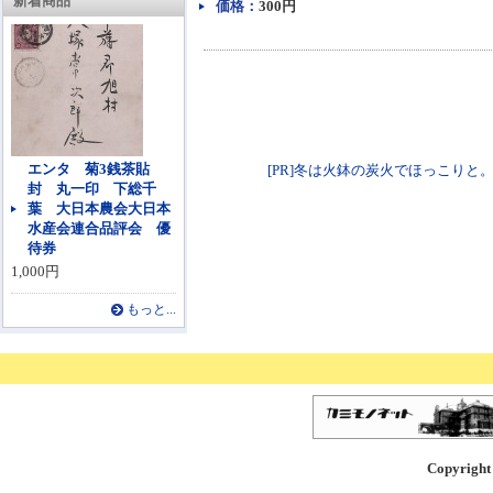
新着商品
価格：
300円
エンタ 菊3銭茶貼
[PR]冬は火鉢の炭火でほっこりと。各種火鉢
封 丸一印 下総千
葉 大日本農会大日本
水産会連合品評会 優
待券
1,000円
もっと...
Copyright