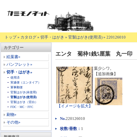
トップ
»
カタログ
»
切手・はがき
»
官製はがき(使用済)
»
220126010
【商
カテゴリー
品
エンタ 菊枠1銭5厘葉 丸一印
の
絵葉書»
説
パンフレット»
明】
葉少シワ。
切手・はがき»
【追加画像】
使用済
実逓便（エンタイア）
軍事郵便
官製はがき(未使用)
官製はがき(使用済)
官製はがき（官白）
【イメージを拡大】
FDC・MC・FFC
刷物»
No.
220126010
その他»
枚数/冊数：
1