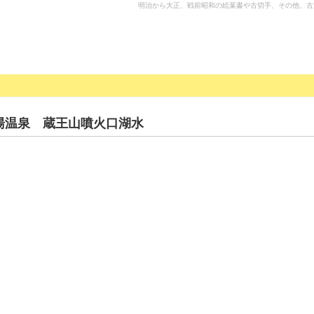
明治から大正、戦前昭和の絵葉書や古切手、その他、古
湯温泉 蔵王山噴火口湖水