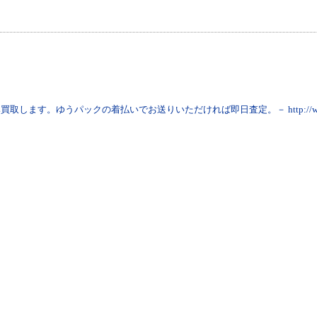
買取します。ゆうパックの着払いでお送りいただければ即日査定。－ http://www.sa