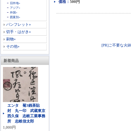
価格：
500円
旧外地»
アジア»
外国»
図案別»
パンフレット»
切手・はがき»
刷物»
[PR]ご不要な火鉢
その他»
新着商品
エンタ 菊3銭茶貼
封 丸一印 武蔵東京
西久保 志岐工業事務
所 志岐信太郎
1,000円