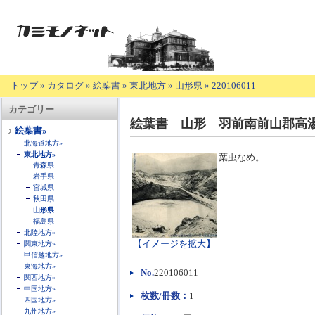
トップ
»
カタログ
»
絵葉書
»
東北地方
»
山形県
»
220106011
【商
カテゴリー
品
絵葉書 山形 羽前南前山郡高
の
絵葉書»
説
北海道地方»
明】
東北地方»
葉虫なめ。
青森県
岩手県
宮城県
秋田県
山形県
福島県
北陸地方»
【イメージを拡大】
関東地方»
甲信越地方»
東海地方»
No.
220106011
関西地方»
中国地方»
枚数/冊数：
1
四国地方»
九州地方»