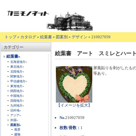
トップ
»
カタログ
»
絵葉書
»
図案別
»
デザイン
»
210927059
【商
カテゴリー
品
絵葉書 アート スミレとハー
の
絵葉書»
説
北海道地方»
明】
東北地方»
屏風貼りを剥がしたも
北陸地方»
等あり。
関東地方»
甲信越地方»
東海地方»
関西地方»
中国地方»
四国地方»
【イメージを拡大】
九州地方»
旧外地»
アジア»
No.
210927059
外国»
図案別»
枚数/冊数：
1
風景
建物