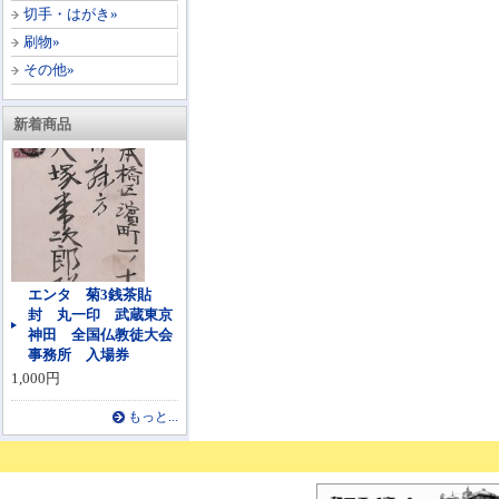
切手・はがき»
刷物»
その他»
新着商品
エンタ 菊3銭茶貼
封 丸一印 武蔵東京
神田 全国仏教徒大会
事務所 入場券
1,000円
もっと...