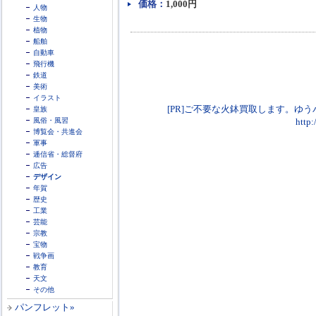
価格：
1,000円
人物
生物
植物
船舶
自動車
飛行機
鉄道
美術
イラスト
[PR]ご不要な火鉢買取します。ゆ
皇族
風俗・風習
http
博覧会・共進会
軍事
逓信省・総督府
広告
デザイン
年賀
歴史
工業
芸能
宗教
宝物
戦争画
教育
天文
その他
パンフレット»