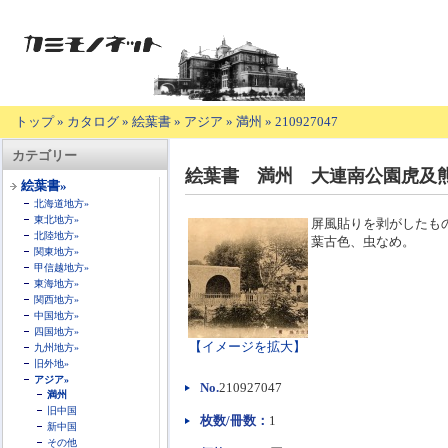
トップ
»
カタログ
»
絵葉書
»
アジア
»
満州
»
210927047
【商
カテゴリー
品
絵葉書 満州 大連南公園虎及
の
絵葉書»
説
北海道地方»
明】
東北地方»
屏風貼りを剥がしたも
北陸地方»
葉古色、虫なめ。
関東地方»
甲信越地方»
東海地方»
関西地方»
中国地方»
四国地方»
【イメージを拡大】
九州地方»
旧外地»
アジア»
No.
210927047
満州
旧中国
枚数/冊数：
1
新中国
その他