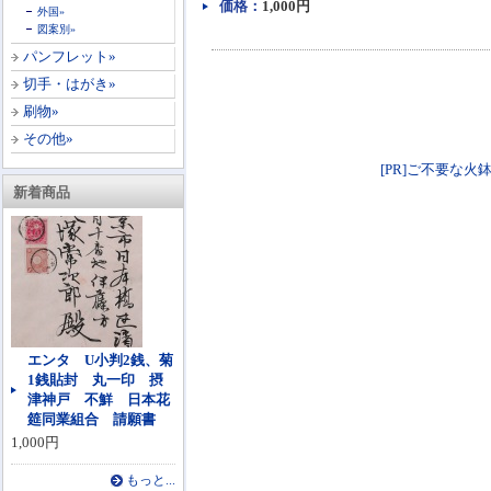
価格：
1,000円
外国»
図案別»
パンフレット»
切手・はがき»
刷物»
その他»
[PR]ご不要な火鉢
新着商品
エンタ U小判2銭、菊
1銭貼封 丸一印 摂
津神戸 不鮮 日本花
筵同業組合 請願書
1,000円
もっと...