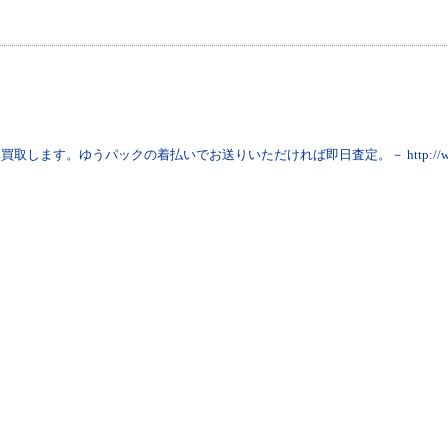
買取します。ゆうパックの着払いでお送りいただければ即日査定。－ http://www.sa