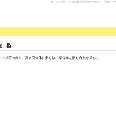
明治から大正、戦前昭和の絵葉書や古切手、その他、古
熊 檻
ので相応の疲れ。宛名面全体に貼り跡、葉分離を貼り合わせ等あり。