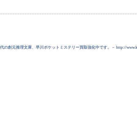
年代の創元推理文庫、早川ポケットミステリー買取強化中です。－ http://www.kami