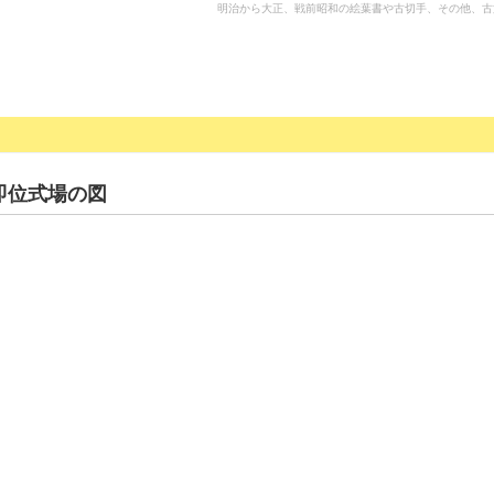
明治から大正、戦前昭和の絵葉書や古切手、その他、古
即位式場の図