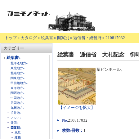
トップ
»
カタログ
»
絵葉書
»
図案別
»
逓信省・総督府
»
210817032
【商
カテゴリー
品
絵葉書 逓信省 大礼記念 御
の
絵葉書»
説
北海道地方»
明】
東北地方»
葉ピンホール。
北陸地方»
関東地方»
甲信越地方»
東海地方»
関西地方»
中国地方»
四国地方»
【イメージを拡大】
九州地方»
旧外地»
アジア»
No.
210817032
外国»
図案別»
枚数/冊数：
1
風景
建物