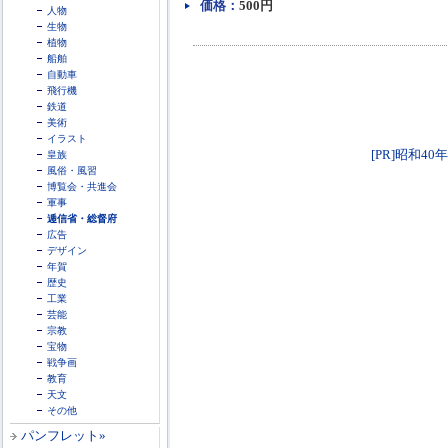
価格：
500円
人物
生物
植物
船舶
自動車
飛行機
鉄道
美術
イラスト
[PR]昭和40
皇族
風俗・風習
博覧会・共進会
軍事
逓信省・総督府
広告
デザイン
年賀
歴史
工業
芸能
宗教
宝物
戦争画
教育
天文
その他
パンフレット»