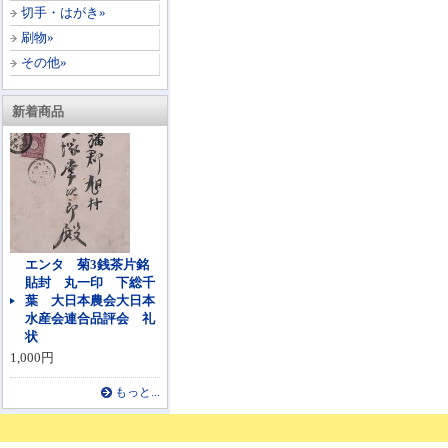
切手・はがき»
刷物»
その他»
新着商品
エンタ 菊3銭茶片銘
貼封 丸一印 下総千
葉 大日本農会大日本
水産会連合品評会 礼
状
1,000円
もっと...