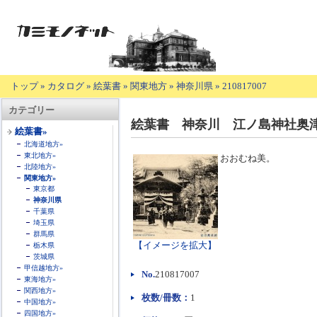
トップ
»
カタログ
»
絵葉書
»
関東地方
»
神奈川県
»
210817007
【商
カテゴリー
品
絵葉書 神奈川 江ノ島神社奥
の
絵葉書»
説
北海道地方»
明】
東北地方»
おおむね美。
北陸地方»
関東地方»
東京都
神奈川県
千葉県
埼玉県
群馬県
【イメージを拡大】
栃木県
茨城県
甲信越地方»
No.
210817007
東海地方»
関西地方»
枚数/冊数：
1
中国地方»
四国地方»