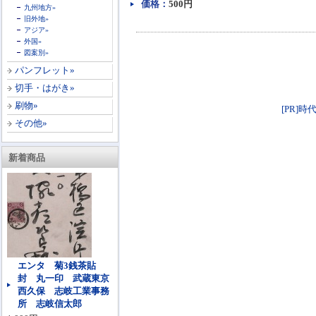
価格：
500円
九州地方»
旧外地»
アジア»
外国»
図案別»
パンフレット»
切手・はがき»
刷物»
[PR]時
その他»
新着商品
エンタ 菊3銭茶貼
封 丸一印 武蔵東京
西久保 志岐工業事務
所 志岐信太郎