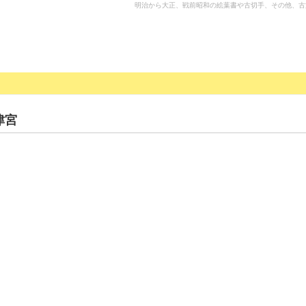
明治から大正、戦前昭和の絵葉書や古切手、その他、古
津宮