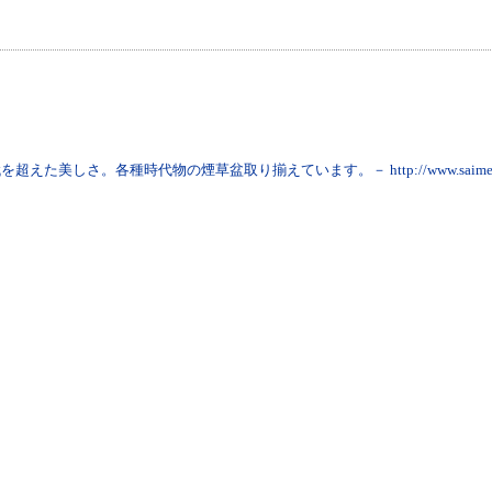
代を超えた美しさ。各種時代物の煙草盆取り揃えています。－ http://www.saimeid