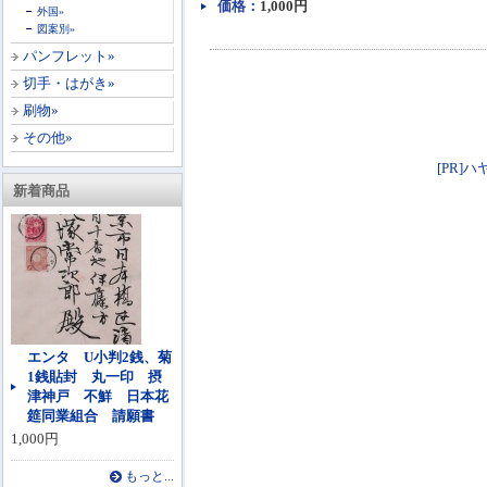
価格：
1,000円
外国»
図案別»
パンフレット»
切手・はがき»
刷物»
その他»
[PR]ハ
新着商品
エンタ U小判2銭、菊
1銭貼封 丸一印 摂
津神戸 不鮮 日本花
筵同業組合 請願書
1,000円
もっと...