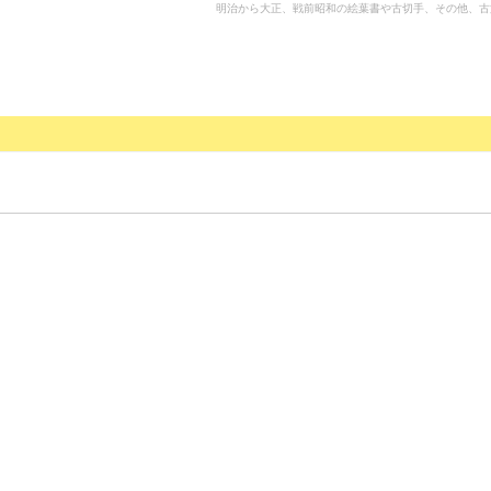
明治から大正、戦前昭和の絵葉書や古切手、その他、古