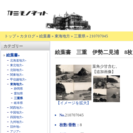
トップ
»
カタログ
»
絵葉書
»
東海地方
»
三重県
»
210707045
【商
カテゴリー
品
絵葉書 三重 伊勢二見浦 8枚
の
絵葉書»
説
北海道地方»
明】
東北地方»
葉角少甘含む。
北陸地方»
【追加画像】
関東地方»
甲信越地方»
東海地方»
静岡県
愛知県
三重県
【イメージを拡大】
岐阜県
関西地方»
中国地方»
No.
210707045
四国地方»
九州地方»
枚数/冊数：
8
旧外地»
アジア»