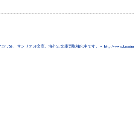
ヤカワSF、サンリオSF文庫、海外SF文庫買取強化中です。－ http://www.kamimon