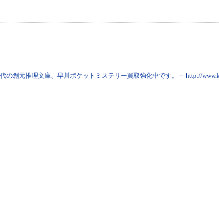
年代の創元推理文庫、早川ポケットミステリー買取強化中です。－ http://www.kami