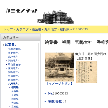
トップ
»
カタログ
»
絵葉書
»
九州地方
»
福岡県
»
210505033
【商
カテゴリー
品
絵葉書 福岡 官弊大社 香椎
の
絵葉書»
説
北海道地方»
明】
東北地方»
角少甘、宛名面少汚れ
北陸地方»
【追加画像】
関東地方»
甲信越地方»
東海地方»
関西地方»
中国地方»
四国地方»
【イメージを拡大】
九州地方»
福岡県
佐賀県
No.
210505033
長崎県
熊本県
枚数/冊数：
1
大分県
宮崎県