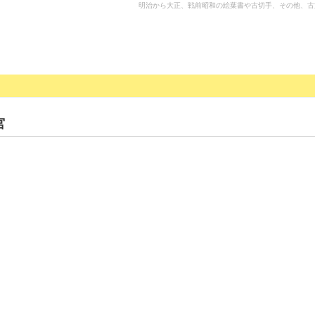
明治から大正、戦前昭和の絵葉書や古切手、その他、古
宮
。