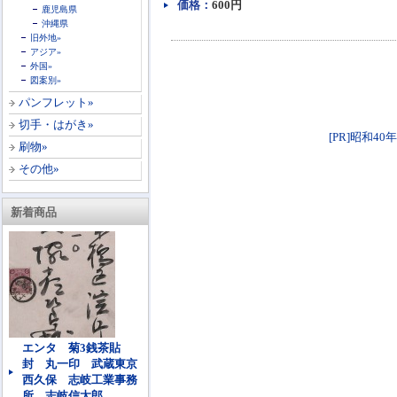
価格：
600円
鹿児島県
沖縄県
旧外地»
アジア»
外国»
図案別»
パンフレット»
切手・はがき»
[PR]昭和40
刷物»
その他»
新着商品
エンタ 菊3銭茶貼
封 丸一印 武蔵東京
西久保 志岐工業事務
所 志岐信太郎