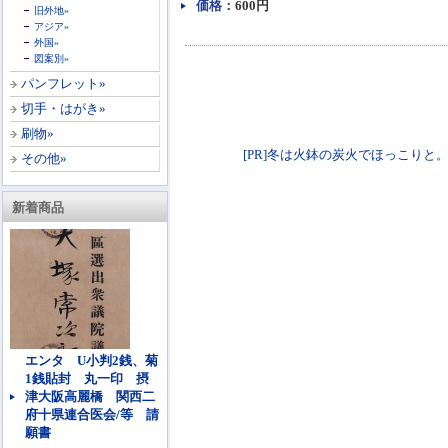
価格：
600円
旧外地»
アジア»
外国»
図案別»
パンフレット»
切手・はがき»
刷物»
[PR]冬は火鉢の炭火でほっこりと。各種火鉢
その他»
新着商品
エンタ U小判2銭、菊
1銭貼封 丸一印 摂
津大阪高麗橋 関西二
府十県連合医会/等 請
願書