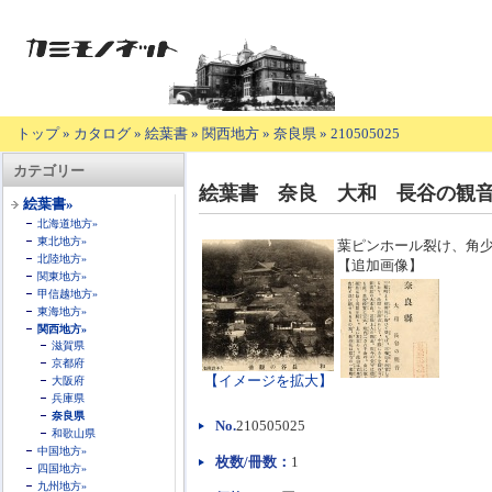
トップ
»
カタログ
»
絵葉書
»
関西地方
»
奈良県
»
210505025
【商
カテゴリー
品
絵葉書 奈良 大和 長谷の観
の
絵葉書»
説
北海道地方»
明】
東北地方»
葉ピンホール裂け、角
北陸地方»
【追加画像】
関東地方»
甲信越地方»
東海地方»
関西地方»
滋賀県
京都府
【イメージを拡大】
大阪府
兵庫県
奈良県
No.
210505025
和歌山県
中国地方»
枚数/冊数：
1
四国地方»
九州地方»