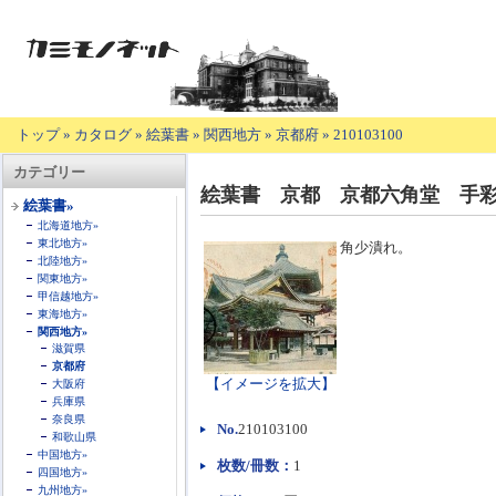
トップ
»
カタログ
»
絵葉書
»
関西地方
»
京都府
»
210103100
【商
カテゴリー
品
絵葉書 京都 京都六角堂 手
の
絵葉書»
説
北海道地方»
明】
東北地方»
角少潰れ。
北陸地方»
関東地方»
甲信越地方»
東海地方»
関西地方»
滋賀県
京都府
【イメージを拡大】
大阪府
兵庫県
奈良県
No.
210103100
和歌山県
中国地方»
枚数/冊数：
1
四国地方»
九州地方»