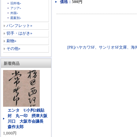
価格：
500円
旧外地»
アジア»
外国»
図案別»
パンフレット»
切手・はがき»
刷物»
[PR]ハヤカワSF、サンリオSF文庫、海外SF文
その他»
新着商品
エンタ U小判2銭貼
封 丸一印 摂津大阪
川口 大阪市会議長
森作太郎
1,000円