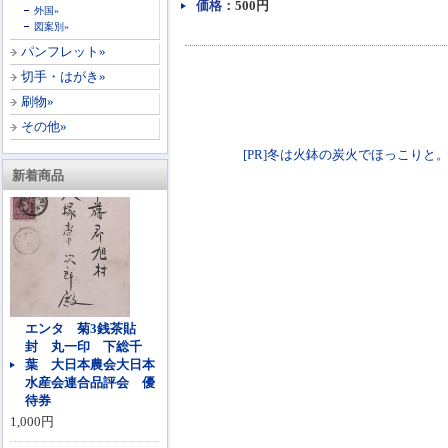
価格：
500円
外国»
図案別»
パンフレット»
切手・はがき»
刷物»
その他»
[PR]冬は火鉢の炭火でほっこりと。各種火鉢
新着商品
エンタ 菊3銭茶貼
封 丸一印 下総千
葉 大日本農会大日本
水産会連合品評会 優
待券
1,000円