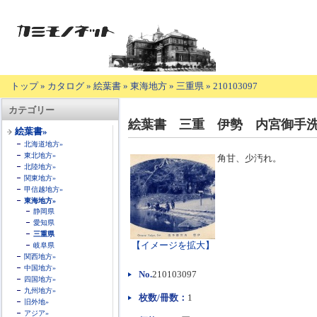
トップ
»
カタログ
»
絵葉書
»
東海地方
»
三重県
»
210103097
【商
カテゴリー
品
絵葉書 三重 伊勢 内宮御手
の
絵葉書»
説
北海道地方»
明】
東北地方»
角甘、少汚れ。
北陸地方»
関東地方»
甲信越地方»
東海地方»
静岡県
愛知県
三重県
【イメージを拡大】
岐阜県
関西地方»
中国地方»
No.
210103097
四国地方»
九州地方»
枚数/冊数：
1
旧外地»
アジア»