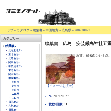
トップ
»
カタログ
»
絵葉書
»
中国地方
»
広島県
»
200920027
【商
カテゴリー
品
絵葉書 広島 安芸厳島神社五
の
絵葉書»
説
北海道地方»
明】
東北地方»
角甘、宛名面少シミ点
北陸地方»
関東地方»
甲信越地方»
東海地方»
関西地方»
中国地方»
鳥取県
【イメージを拡大】
島根県
岡山県
広島県
No.
200920027
山口県
四国地方»
枚数/冊数：
1
九州地方»
旧外地»