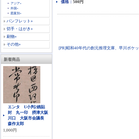
価格：
500円
アジア»
外国»
図案別»
パンフレット»
切手・はがき»
刷物»
その他»
[PR]昭和40年代の創元推理文庫、早川ポケットミステ
新着商品
エンタ U小判2銭貼
封 丸一印 摂津大阪
川口 大阪市会議長
森作太郎
1,000円