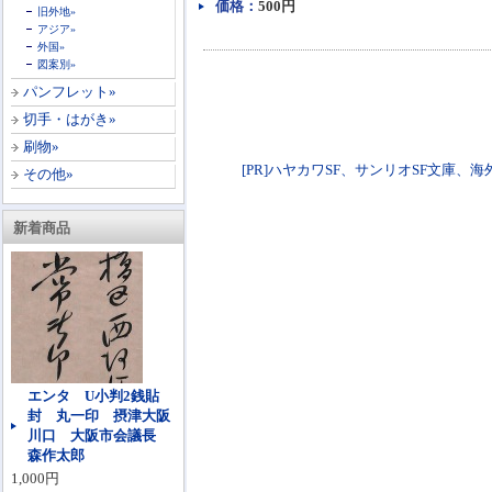
価格：
500円
旧外地»
アジア»
外国»
図案別»
パンフレット»
切手・はがき»
刷物»
[PR]ハヤカワSF、サンリオSF文庫、海外SF文
その他»
新着商品
エンタ U小判2銭貼
封 丸一印 摂津大阪
川口 大阪市会議長
森作太郎
1,000円