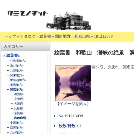
トップ
»
カタログ
»
絵葉書
»
関西地方
»
和歌山県
»
191213039
【商
カテゴリー
品
絵葉書 和歌山 瀞峡の絶景 
の
絵葉書»
説
北海道地方»
明】
東北地方»
角シワ、少疲れ、宛名
北陸地方»
関東地方»
甲信越地方»
東海地方»
関西地方»
滋賀県
京都府
【イメージを拡大】
大阪府
兵庫県
奈良県
No.
191213039
和歌山県
中国地方»
枚数/冊数：
1
四国地方»
九州地方»