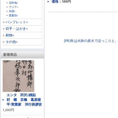
価格：
500円
旧外地»
アジア»
外国»
図案別»
パンフレット»
切手・はがき»
刷物»
[PR]冬は火鉢の炭火でほっこりと。各種火鉢
その他»
新着商品
エンタ 田沢2銭貼
封 櫛 京橋 葛原猪
平/実業家 洋行挨拶状
1,000円