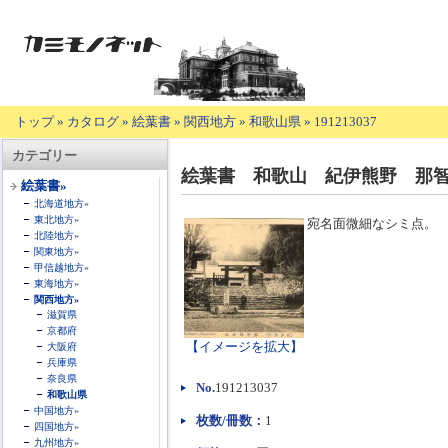
トップ
»
カタログ
»
絵葉書
»
関西地方
»
和歌山県
»
191213037
【商
カテゴリー
品
絵葉書 和歌山 紀伊熊野 那
の
絵葉書»
説
北海道地方»
明】
東北地方»
宛名面微細なシミ点。
北陸地方»
関東地方»
甲信越地方»
東海地方»
関西地方»
滋賀県
京都府
【イメージを拡大】
大阪府
兵庫県
奈良県
No.
191213037
和歌山県
中国地方»
枚数/冊数：
1
四国地方»
九州地方»