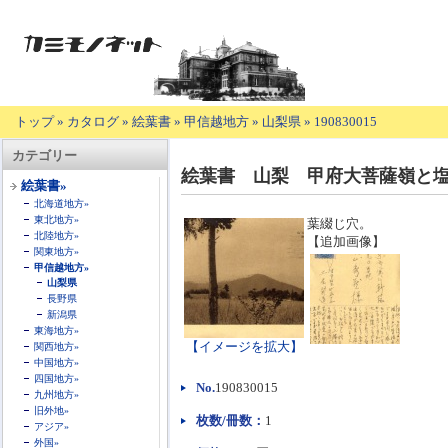
トップ
»
カタログ
»
絵葉書
»
甲信越地方
»
山梨県
»
190830015
【商
カテゴリー
品
絵葉書 山梨 甲府大菩薩嶺と
の
絵葉書»
説
北海道地方»
明】
東北地方»
葉綴じ穴。
北陸地方»
【追加画像】
関東地方»
甲信越地方»
山梨県
長野県
新潟県
東海地方»
【イメージを拡大】
関西地方»
中国地方»
四国地方»
No.
190830015
九州地方»
旧外地»
枚数/冊数：
1
アジア»
外国»