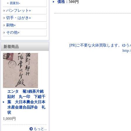
価格：
500円
図案別»
パンフレット»
切手・はがき»
刷物»
その他»
[PR]ご不要な火鉢買取します。ゆ
新着商品
http
エンタ 菊3銭茶片銘
貼封 丸一印 下総千
葉 大日本農会大日本
水産会連合品評会 礼
状
1,000円
もっと...