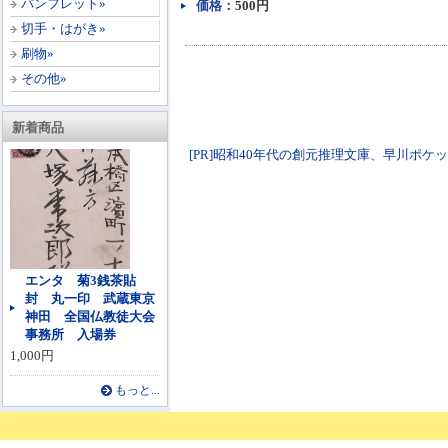
パンフレット»
価格：
500円
切手・はがき»
刷物»
その他»
新着商品
[PR]昭和40年代の創元推理文庫、早川ポケットミステ
エンタ 菊3銭茶貼
封 丸一印 武蔵東京
神田 全国仏教徒大会
事務所 入場券
1,000円
もっと...