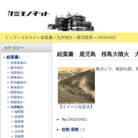
トップ
»
カタログ
»
絵葉書
»
九州地方
»
鹿児島県
»
190203002
【商
カテゴリー
品
絵葉書 鹿児島 桜島大噴火 
の
絵葉書»
説
北海道地方»
明】
東北地方»
角少シワ、軽折れ筋、
北陸地方»
関東地方»
甲信越地方»
東海地方»
関西地方»
中国地方»
四国地方»
【イメージを拡大】
九州地方»
福岡県
佐賀県
No.
190203002
長崎県
熊本県
枚数/冊数：
1
大分県
宮崎県