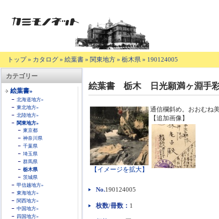
トップ
»
カタログ
»
絵葉書
»
関東地方
»
栃木県
»
190124005
【商
カテゴリー
品
絵葉書 栃木 日光願満ヶ淵手彩
の
絵葉書»
説
北海道地方»
明】
東北地方»
通信欄斜め。おおむね
北陸地方»
【追加画像】
関東地方»
東京都
神奈川県
千葉県
埼玉県
群馬県
【イメージを拡大】
栃木県
茨城県
甲信越地方»
No.
190124005
東海地方»
関西地方»
枚数/冊数：
1
中国地方»
四国地方»