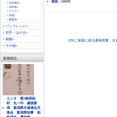
価格：
500円
九州地方»
旧外地»
アジア»
外国»
図案別»
パンフレット»
切手・はがき»
刷物»
[PR]ご家庭に眠る書画骨董、古道具類買
その他»
新着商品
エンタ 菊3銭茶貼
封 丸一印 越後新
潟 新潟県主催連合共
進会 新潟県知事 柏