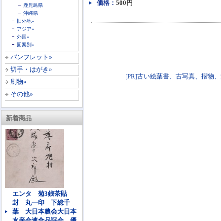
価格：
500円
鹿児島県
沖縄県
旧外地»
アジア»
外国»
図案別»
パンフレット»
切手・はがき»
[PR]古い絵葉書、古写真、摺物、浮世絵買
刷物»
その他»
新着商品
エンタ 菊3銭茶貼
封 丸一印 下総千
葉 大日本農会大日本
水産会連合品評会 優