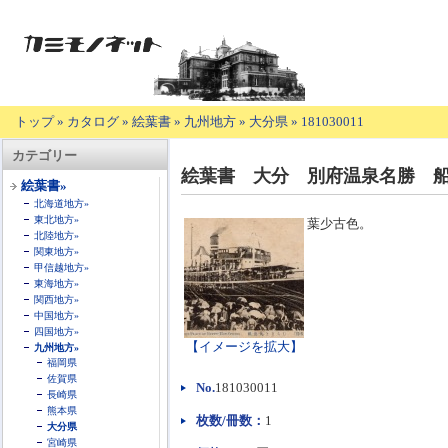
トップ
»
カタログ
»
絵葉書
»
九州地方
»
大分県
»
181030011
【商
カテゴリー
品
絵葉書 大分 別府温泉名勝 
の
絵葉書»
説
北海道地方»
明】
東北地方»
葉少古色。
北陸地方»
関東地方»
甲信越地方»
東海地方»
関西地方»
中国地方»
四国地方»
【イメージを拡大】
九州地方»
福岡県
佐賀県
No.
181030011
長崎県
熊本県
枚数/冊数：
1
大分県
宮崎県