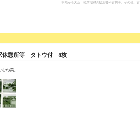
明治から大正、戦前昭和の絵葉書や古切手、その他、古
駅休憩所等 タトウ付 8枚
おむね美。