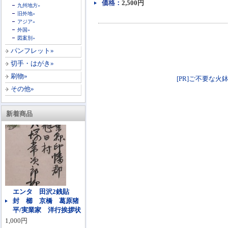
価格：
2,500円
九州地方»
旧外地»
アジア»
外国»
図案別»
パンフレット»
切手・はがき»
刷物»
[PR]ご不要な火鉢
その他»
新着商品
エンタ 田沢2銭貼
封 櫛 京橋 葛原猪
平/実業家 洋行挨拶状
1,000円