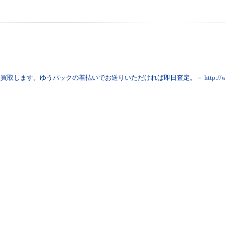
買取します。ゆうパックの着払いでお送りいただければ即日査定。－ http://www.sa