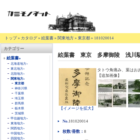
トップ
»
カタログ
»
絵葉書
»
関東地方
»
東京都
»
181020014
【商
カテゴリー
品
絵葉書 東京 多摩御陵 浅川
の
絵葉書»
説
北海道地方»
明】
東北地方»
タトウ角痛み、葉はお
北陸地方»
【追加画像】
関東地方»
東京都
神奈川県
千葉県
埼玉県
群馬県
【イメージを拡大】
栃木県
茨城県
甲信越地方»
No.
181020014
東海地方»
関西地方»
枚数/冊数：
8
中国地方»
四国地方»