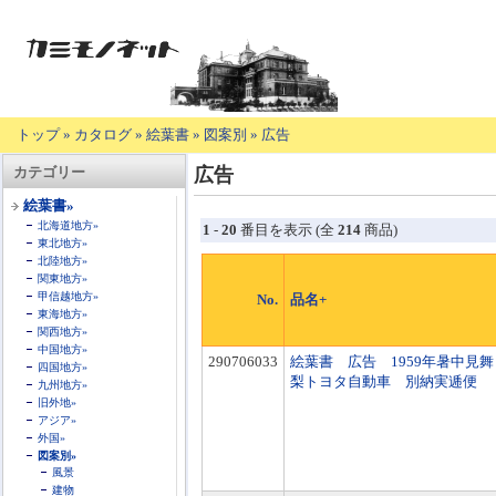
トップ
»
カタログ
»
絵葉書
»
図案別
»
広告
【商
カテゴリー
広告
品
の
絵葉書»
説
北海道地方»
1
-
20
番目を表示 (全
214
商品)
明】
東北地方»
北陸地方»
関東地方»
甲信越地方»
No.
品名+
東海地方»
関西地方»
中国地方»
290706033
絵葉書 広告 1959年暑中見
四国地方»
梨トヨタ自動車 別納実逓便
九州地方»
旧外地»
アジア»
外国»
図案別»
風景
建物