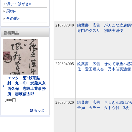
切手・はがき»
刷物»
その他»
210707040
絵葉書 広告 がんこな皮膚病
専門のクスリ 別納実逓便
新着商品
270604005
絵葉書 広告 せめて家族へ感
仕 愛国婦人会 乃木貼実逓便
エンタ 菊3銭茶貼
封 丸一印 武蔵東京
西久保 志岐工業事務
所 志岐信太郎
1,000円
280304020
絵葉書 広告 ちょきん絵はが
金局 カラー タトウ付 3枚
もっと...