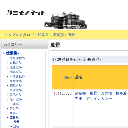
トップ
»
カタログ
»
絵葉書
»
図案別
»
風景
【商
カテゴリー
風景
品
の
絵葉書»
説
北海道地方»
1
-
20
番目を表示 (全
46
商品)
明】
東北地方»
北陸地方»
関東地方»
甲信越地方»
No.+
品名
東海地方»
関西地方»
中国地方»
171127020
絵葉書 風景 万世橋 橋を渡
四国地方»
力車 デザインカラー
九州地方»
旧外地»
アジア»
外国»
図案別»
風景
建物